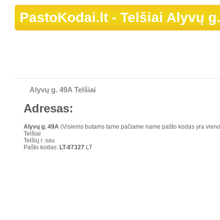
PastoKodai.lt
- Telšiai Alyvų g
Alyvų g. 49A Telšiai
Adresas:
Alyvų g.
49A
(Visiems butams tame pačiame name pašto kodas yra vien
Telšiai
Telšių r. sav.
Pašto kodas:
LT-87327
LT