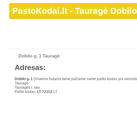
PastoKodai.lt
- Tauragė Dobilo
Dobilo g. 1 Tauragė
Adresas:
Dobilo g.
1
(Visiems butams tame pačiame name pašto kodas yra vienod
Tauragė
Tauragės r. sav.
Pašto kodas:
LT-72112
LT